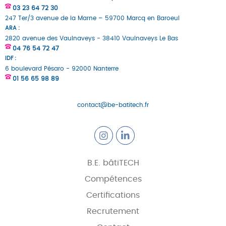
03 23 64 72 30
247 Ter/3 avenue de la Marne – 59700 Marcq en Baroeul
ARA :
2820 avenue des Vaulnaveys - 38410 Vaulnaveys Le Bas
04 76 54 72 47
IDF :
6 boulevard Pésaro - 92000 Nanterre
01 56 65 98 89
contact@be-batitech.fr
B.E. bâtiTECH
Compétences
Certifications
Recrutement