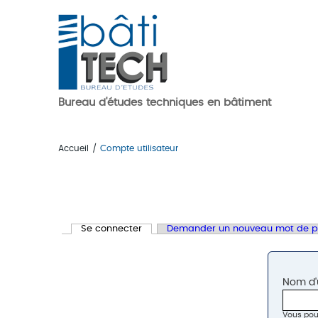
Aller au contenu principal
Bureau d'études techniques en bâtiment
Accueil
/
Compte utilisateur
Vous êtes ici
Se connecter
(onglet actif)
Demander un nouveau mot de p
Onglets principaux
Nom d'u
Vous pouv