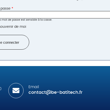
Eco-Construction et HQE
 passe
*
Ordonnancement,
Pilotage et Coordination
 mot de passe est sensible à la casse.
(OPC)
souvenir de moi
Email
0
contact@be-batitech.fr