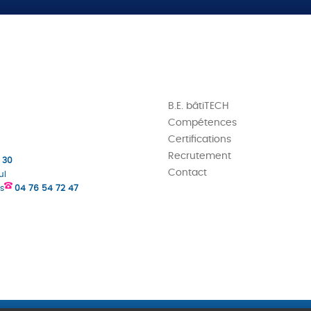
B.E. bâtiTECH
Compétences
Certifications
Recrutement
 30
Contact
ul
s
04 76 54 72 47