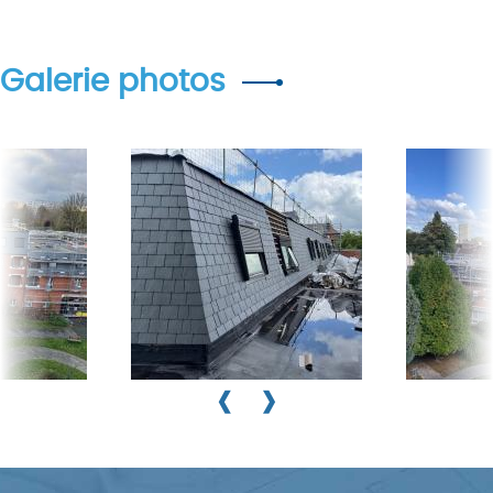
Galerie photos
‹
›